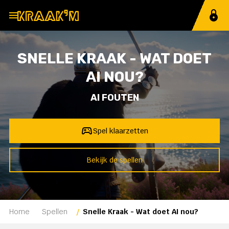
MENU
Home
SNELLE KRAAK - WAT DOET
Spellen
AI NOU?
Methoden
AI FOUTEN
21e eeuws
Spel klaarzetten
Ervaringen
Bekijk de spellen
Prijzen
Support
Home
Spellen
Snelle Kraak - Wat doet AI nou?
Spelcode invoeren