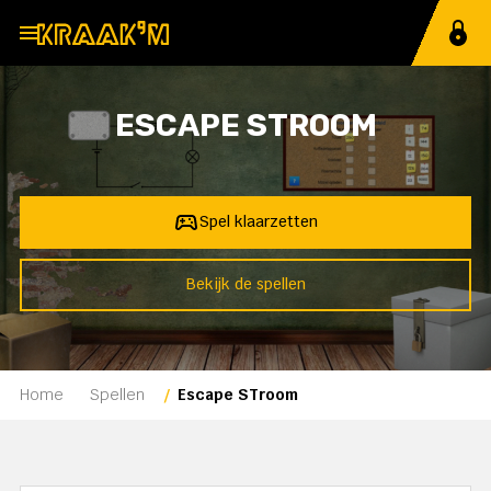
MENU
Home
ESCAPE STROOM
Spellen
Methoden
Spel klaarzetten
21e eeuws
Bekijk de spellen
Ervaringen
Prijzen
Home
Spellen
Escape STroom
Support
Spelcode invoeren