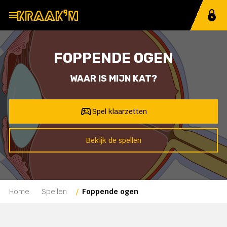
MENU
Home
FOPPENDE OGEN
Spellen
WAAR IS MIJN KAT?
Methoden
Spel klaarzetten
21e eeuws
Bekijk de spellen
Ervaringen
Prijzen
Support
Home
Spellen
Foppende ogen
Spelcode invoeren