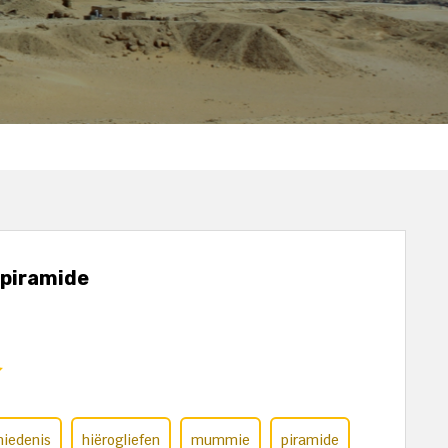
 piramide
hiedenis
hiërogliefen
mummie
piramide