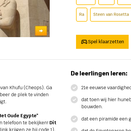
Ra
Steen van Rosetta
Spel klaarzetten
De leerlingen leren:
e van Khufu (Cheops). Ga
21e eeuwse vaardighe
beer de plek te vinden
dat toen wij hier hun
igt.
bouwden.
 Het Oude Egypte"
dat een piramide een 
n telefoon te bekijken!
Dit
link krijgen ze bij code 1).
dat de Egyptenaren het