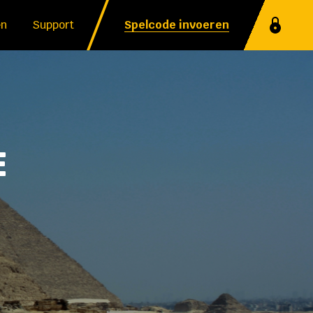
en
Support
Spelcode invoeren
E