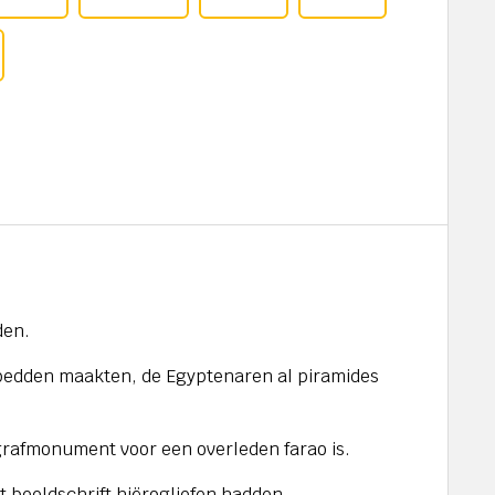
den.
ebedden maakten, de Egyptenaren al piramides
grafmonument voor een overleden farao is.
 beeldschrift hiërogliefen hadden.