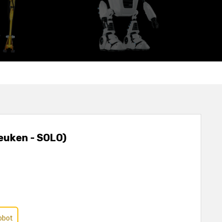
reuken - SOLO)
obot