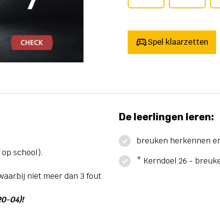
Spel klaarzetten
De leerlingen leren:
breuken herkennen e
 op school).
* Kerndoel 26 - breuke
arbij niet meer dan 3 fout
20-04)!