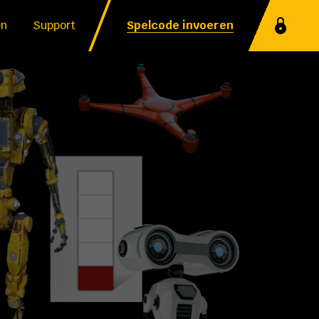
en
Support
Spelcode invoeren