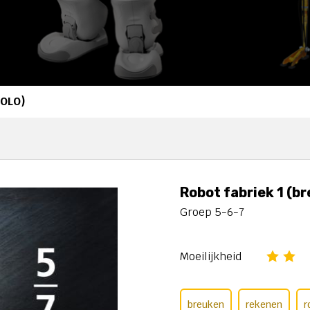
SOLO)
Robot fabriek 1 (b
Groep 5-6-7
Moeilijkheid
breuken
rekenen
r