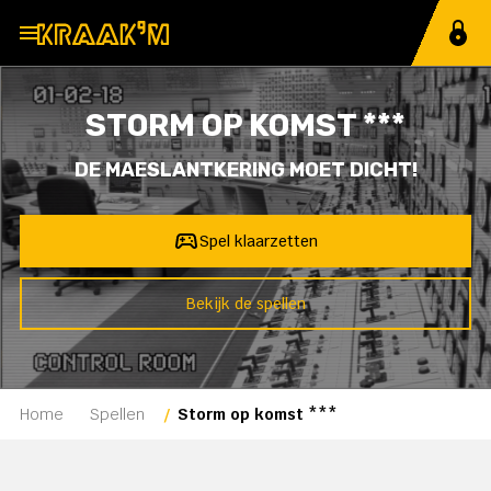
MENU
Home
STORM OP KOMST ***
Spellen
DE MAESLANTKERING MOET DICHT!
Methoden
Spel klaarzetten
21e eeuws
Bekijk de spellen
Ervaringen
Prijzen
Support
Home
Spellen
Storm op komst ***
Spelcode invoeren